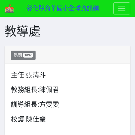
彰化縣育華國小全球資訊網
教導處
點閱
1097
主任:張清斗
教務組長:陳佩君
訓導組長:方雯雯
校護:陳佳瑩