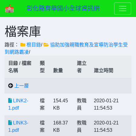
彰化縣育華國小全球資訊網
檔案庫
路徑：
根目錄
/
協助加強親職教育及宣導防治學生受
到網路霸凌
/
目錄 / 檔案
類
建立
名稱
型
數量
者
建立時間
上一層
LINK2-
檔
154.45
教職
2020-01-21
1.pdf
案
KB
員
11:54:53
LINK3-
檔
168.37
教職
2020-01-21
1.pdf
案
KB
員
11:54:53