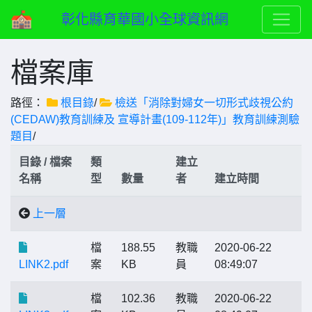
彰化縣育華國小全球資訊網
檔案庫
路徑：
根目錄
/
檢送「消除對婦女一切形式歧視公約
(CEDAW)教育訓練及 宣導計畫(109-112年)」教育訓練測驗
題目
/
目錄 / 檔案
類
建立
名稱
型
數量
者
建立時間
上一層
檔
188.55
教職
2020-06-22
LINK2.pdf
案
KB
員
08:49:07
檔
102.36
教職
2020-06-22