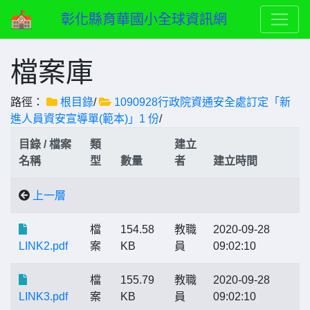
彰化縣育華國小全球資訊網
檔案庫
路徑：
根目錄
/
1090928行政院資通安全處訂定「新
進人員資安宣導單(範本)」1 份
/
目錄 / 檔案
類
建立
名稱
型
數量
者
建立時間
上一層
檔
154.58
教職
2020-09-28
LINK2.pdf
案
KB
員
09:02:10
檔
155.79
教職
2020-09-28
LINK3.pdf
案
KB
員
09:02:10