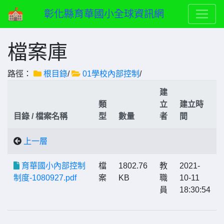
彰化縣育華國小全球資訊網
檔案庫
路徑：
根目錄
/
01學校內部控制
/
建
類
立
建立時
目錄 / 檔案名稱
型
數量
者
間
上一層
育華國小內部控制
檔
1802.76
教
2021-
制度-1080927.pdf
案
KB
職
10-11
員
18:30:54