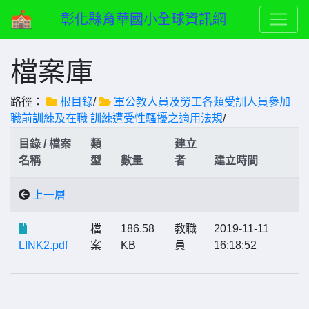
彰化縣育華國小全球資訊網
檔案庫
路徑：
根目錄
/
軍公教人員及勞工各類受訓人員參加
職前訓練及在職 訓練遭受性騷擾之適用法規
/
目錄 / 檔案
類
建立
名稱
型
數量
者
建立時間
上一層
檔
186.58
教職
2019-11-11
LINK2.pdf
案
KB
員
16:18:52