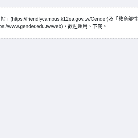
/friendlycampus.k12ea.gov.tw/Gender)及「教育部
www.gender.edu.tw/web)，歡迎運用、下載。