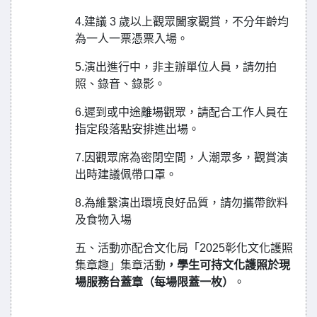
4.建議 3 歲以上觀眾闔家觀賞，不分年齡均
為一人一票憑票入場。
5.演出進行中，非主辦單位人員，請勿拍
照、錄音、錄影。
6.遲到或中途離場觀眾，請配合工作人員在
指定段落點安排進出場。
7.因觀眾席為密閉空間，人潮眾多，觀賞演
出時建議佩帶口罩。
8.為維繫演出環境良好品質，請勿攜帶飲料
及食物入場
五、活動亦配合文化局「2025彰化文化護照
集章趣」集章活動
，學生可持文化護照於現
場服務台蓋章（每場限蓋一枚）
。