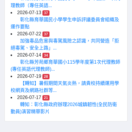
理教師（專任英語...
2026-07-13
37
彰化縣育華國民小學學生申訴評議委員會組織及
運作要點
2026-07-22
37
加強毒品危害與毒駕風險之認識，共同營造「拒
絕毒駕、安全上路」...
2026-07-14
34
彰化縣芳苑鄉育華國小115學年度第1次代理教師
(專任英語代理教師)...
2026-07-19
28
【轉知】暑假期間天氣炎熱，請貴校持續運用學
校網頁及網路社群等...
2026-07-17
21
轉知：彰化縣政府辦理2026城鎮韌性(全民防衛
動員)演習精華影片