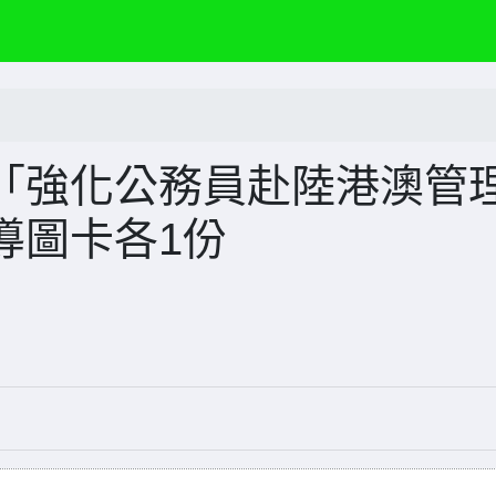
「強化公務員赴陸港澳管
導圖卡各1份