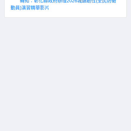
轉知：彰化縣政府辦理2026城鎮韌性(全民防衛
動員)演習精華影片