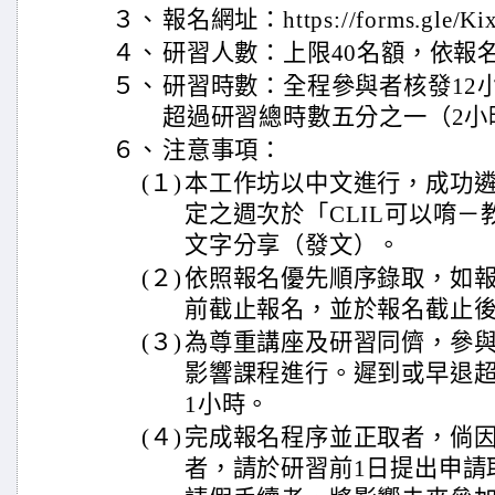
３、
報名網址：https://forms.gle/Ki
４、
研習人數：上限40名額，依報
５、
研習時數：全程參與者核發12
超過研習總時數五分之一（2小
６、
注意事項：
(１)
本工作坊以中文進行，成功
定之週次於「CLIL可以唷
文字分享（發文）。
(２)
依照報名優先順序錄取，如
前截止報名，並於報名截止後
(３)
為尊重講座及研習同儕，參
影響課程進行。遲到或早退超
1小時。
(４)
完成報名程序並正取者，倘
者，請於研習前1日提出申請