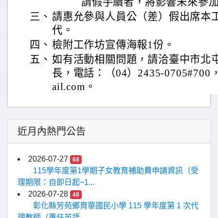
請假手續者，將影響未來參
三、
請惠允參與人員公（差）假出席本
代。
四、
檢附工作坊宣傳海報1份。
五、
如有活動相關問題，請洽臺中市北
長，電話：（04）2435-0705#700
ail.com。
近月內熱門公告
2026-07-27
68
115學年度第1學期子女教育補助費申請資訊（受
理期限：自即日起~1...
2026-07-28
48
彰化縣芳苑鄉育華國民小學 115 學年度第 1 次代
理教師（專任英語...