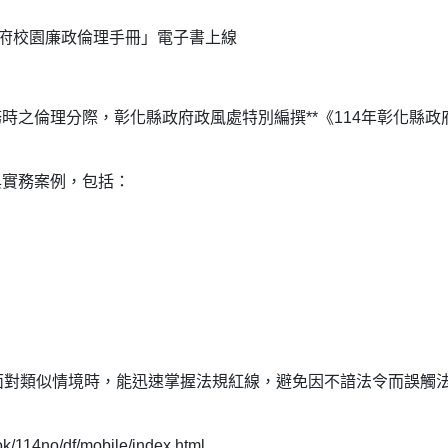
政府校園廉政倫理手冊」電子書上線
時之倫理分際，彰化縣政府政風處特別編撰**《114年彰化縣政
與實務案例，包括：
面對類似情境時，能迅速掌握法規紅線，避免因不諳法令而誤觸
114no/df/mobile/index.html