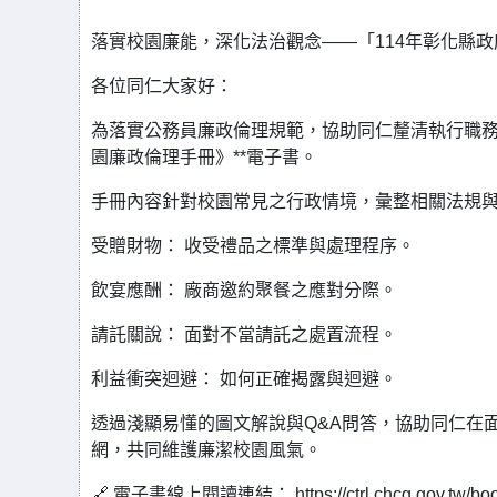
落實校園廉能，深化法治觀念——「114年彰化縣
各位同仁大家好：
為落實公務員廉政倫理規範，協助同仁釐清執行職務
園廉政倫理手冊》**電子書。
手冊內容針對校園常見之行政情境，彙整相關法規
受贈財物： 收受禮品之標準與處理程序。
飲宴應酬： 廠商邀約聚餐之應對分際。
請託關說： 面對不當請託之處置流程。
利益衝突迴避： 如何正確揭露與迴避。
透過淺顯易懂的圖文解說與Q&A問答，協助同仁在
網，共同維護廉潔校園風氣。
🔗 電子書線上閱讀連結： https://ctrl.chcg.gov.tw/book/