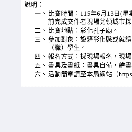
說明：
一、
比賽時間：115年6月13日(
前完成交件者現場兌領城市探
二、
比賽地點：彰化孔子廟。
三、
參加對象：設籍彰化縣或就讀
（職）學生。
四、
報名方式：採現場報名，現場
五、
畫具及畫紙：畫具自備，繪畫
六、
活動簡章請至本局網站（https://