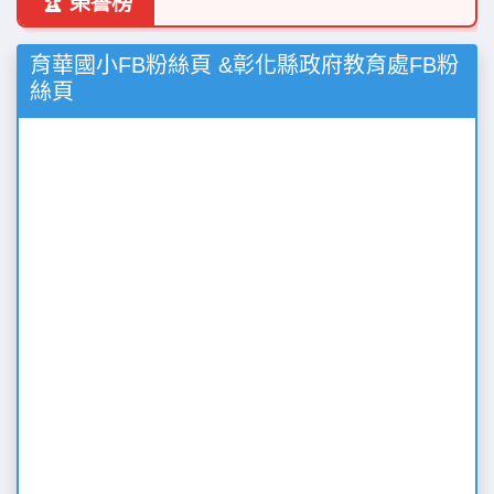
🏆 榮譽榜
育華國小FB粉絲頁 &彰化縣政府教育處FB粉
絲頁