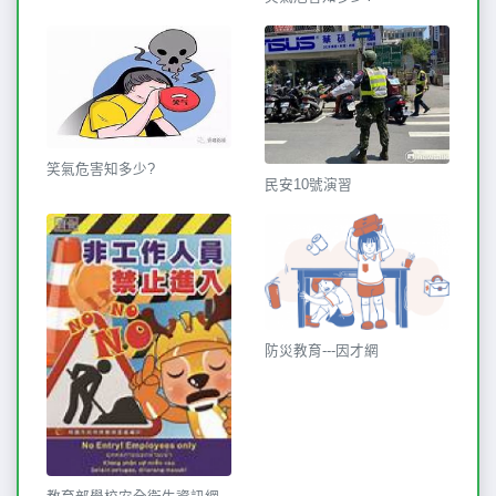
笑氣危害知多少?
民安10號演習
防災教育---因才網