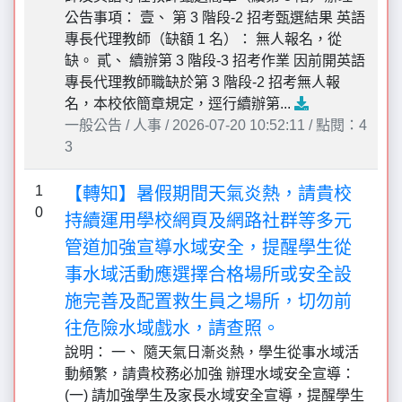
公告事項： 壹、 第 3 階段-2 招考甄選結果 英語
專長代理教師（缺額 1 名）： 無人報名，從
缺。 貳、 續辦第 3 階段-3 招考作業 因前開英語
專長代理教師職缺於第 3 階段-2 招考無人報
名，本校依簡章規定，逕行續辦第...
一般公告 / 人事 / 2026-07-20 10:52:11 / 點閱：4
3
1
【轉知】暑假期間天氣炎熱，請貴校
0
持續運用學校網頁及網路社群等多元
管道加強宣導水域安全，提醒學生從
事水域活動應選擇合格場所或安全設
施完善及配置救生員之場所，切勿前
往危險水域戲水，請查照。
說明： 一、 隨天氣日漸炎熱，學生從事水域活
動頻繁，請貴校務必加強 辦理水域安全宣導：
(一) 請加強學生及家長水域安全宣導，提醒學生