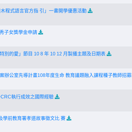
小塗鴉積木程式語言官方指 引」一書開學優惠活動
優秀子女獎學金申請
的愛」節目 10 8 年 10 12 月製播主題及日期表
案辦公室先導計畫108年度生命 教育議題融入課程種子教師招
提升CRC執行成效之國際經驗
民及學前教育署孝道故事徵文比 賽