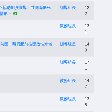
通路協助加強宣導，共同降低死
訓導組長
12
情形。
2
教務組長
13
1
切勿因一時興起前往開放性水域
訓導組長
14
0
訓導組長
17
1
教務組長
14
7
教務組長
13
8