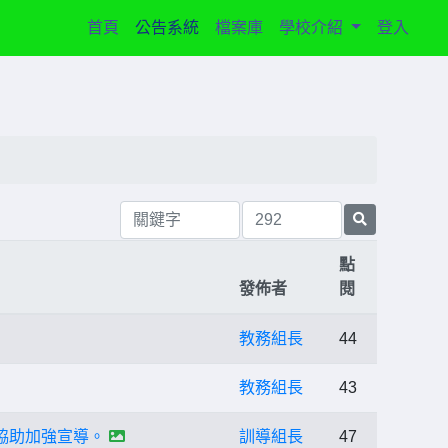
(current)
首頁
公告系統
檔案庫
學校介紹
登入
點
發佈者
閱
教務組長
44
教務組長
43
路協助加強宣導。
訓導組長
47