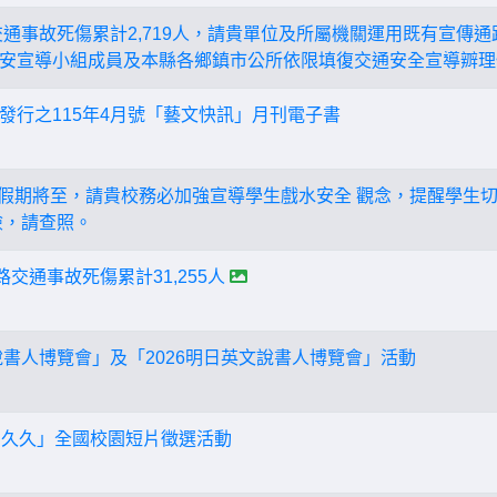
路交通事故死傷累計2,719人，請貴單位及所屬機關運用既有宣傳
安宣導小組成員及本縣各鄉鎮市公所依限填復交通安全宣導辧理
發行之115年4月號「藝文快訊」月刊電子書
連續假期將至，請貴校務必加強宣導學生戲水安全 觀念，提醒學生
險，請查照。
道路交通事故死傷累計31,255人
說書人博覽會」及「2026明日英文說書人博覽會」活動
動久久」全國校園短片徵選活動