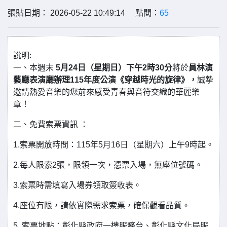
張貼日期： 2026-05-22 10:49:14 點閱：
65
說明:
一、本週末
5月24日（星期日）下午2時30分
將於
員林演
藝廳表演廳辦理115年度公演《穿越時光的旋律》，
誠摯
邀請熱愛音樂的您前來感受青春與音符交織的華麗樂
章！
二、免費索票資訊 ：
1.索票開放時間：115年5月16日（星期六）上午9時起。
2.每人限索2張，限領一次，憑票入場，無座位號碼。
3.索票時需填寫入場券領取簽收表。
4.座位有限，請依實際需求索票，確保觀看品質。
5. 索票地點：彰化縣政府一樓服務台、彰化縣文化局服