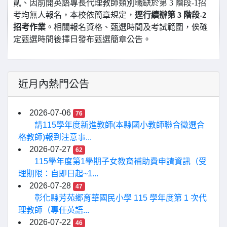
貳、因前開英語專長代理教師類別職缺於第 3 階段-1招
考均無人報名，本校依簡章規定，
逕行續辦第 3 階段-2
招考作業
。相關報名資格、甄選時間及考試範圍，俟確
定甄選時間後擇日發布甄選簡章公告。
近月內熱門公告
2026-07-06
76
請115學年度新進教師(本縣國小教師聯合徵選合
格教師)報到注意事...
2026-07-27
62
115學年度第1學期子女教育補助費申請資訊（受
理期限：自即日起~1...
2026-07-28
47
彰化縣芳苑鄉育華國民小學 115 學年度第 1 次代
理教師（專任英語...
2026-07-22
46