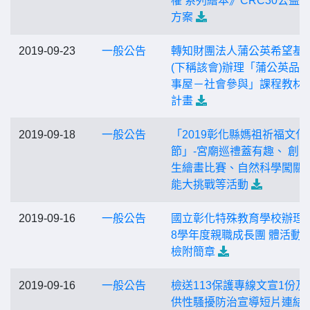
權 系列繪本》CRC30公益
方案
2019-09-23
一般公告
轉知財團法人蒲公英希望基
(下稱該會)辦理「蒲公英品
事屋－社會參與」課程教材
計畫
2019-09-18
一般公告
「2019彰化縣媽祖祈福文化
節」-宮廟巡禮蓋有趣、 創
生繪畫比賽、自然科學闖關-
能大挑戰等活動
2019-09-16
一般公告
國立彰化特殊教育學校辦理「
8學年度親職成長團 體活動
檢附簡章
2019-09-16
一般公告
檢送113保護專線文宣1份及
供性騷擾防治宣導短片連結