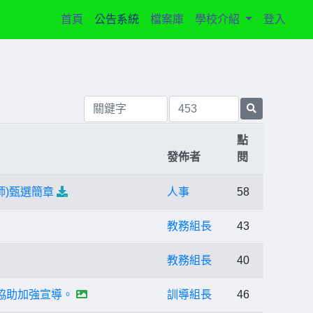
(current)
首頁
公告系統
檔案庫
學校介紹
登入
點
發佈者
閱
師)甄選簡章
人事
58
教務組長
43
教務組長
40
路協助加強宣導。
訓導組長
46