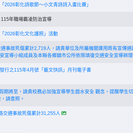
「2026彰化詩歌節～小文青詩詩入畫比賽」
115年職場霸凌防治宣導
「2026彰化文化護照」活動
路交通事故死傷累計2,719人，請貴單位及所屬機關運用既有宣傳
安宣導小組成員及本縣各鄉鎮市公所依限填復交通安全宣導辧理
發行之115年4月號「藝文快訊」月刊電子書
連續假期將至，請貴校務必加強宣導學生戲水安全 觀念，提醒學生
險，請查照。
道路交通事故死傷累計31,255人