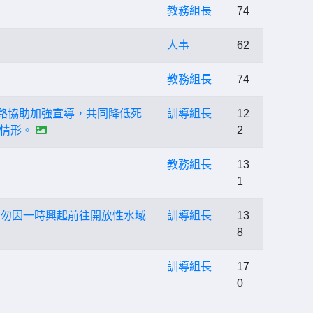
教務組長
74
人事
62
教務組長
74
通路協助加強宣導，共同降低死
訓導組長
12
情形。
2
教務組長
13
1
切勿因一時興起前往開放性水域
訓導組長
13
8
訓導組長
17
0