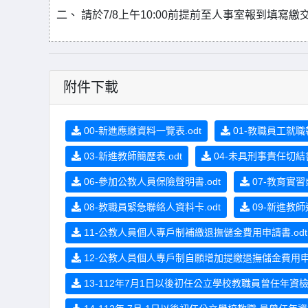
二、 請於7/8上午10:00前提前至人事室報到填寫繳
附件下載
00-新進應繳資料一覽表.odt
01-教職員工就職報
03-新進教師簡歷表.odt
04-未具刑事責任切結書
06-參加公教人員保險聲明書.odt
07-教育實
08-教職員緊急聯絡人資料卡.odt
09-新進教師
11-公教人員個人專戶制補繳退撫儲金費用申請書.odt
12-公教人員個人專戶制自願增加提繳退撫儲金費用申請書
13-112年7月1日以後初任公立學校教職員曾任年資檢核