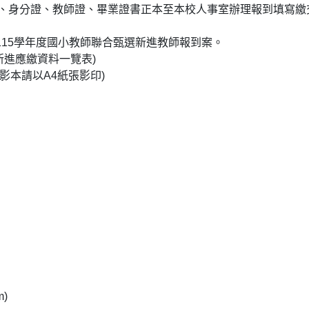
通知單、身分證、教師證、畢業證書正本至本校人事室辦理報到填寫繳
審查115學年度國小教師聯合甄選新進教師報到案。
新進應繳資料一覽表)
影本請以A4紙張影印)
m)