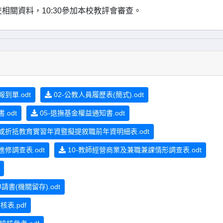
交相關資料，10:30參加本校教評會審查。
到單.odt
02-公教人員履歷表(簡式).odt
.odt
05-退撫基金權益通知書.odt
習或折抵教育實習年資暨擬提敘職前年資明細表.odt
進修調查表.odt
10-教師經營商業及兼職兼課情形調查表.odt
(機關留存).odt
表.pdf