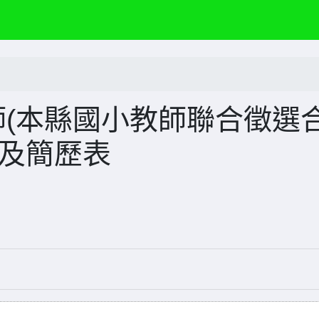
師(本縣國小教師聯合徵選
項及簡歷表